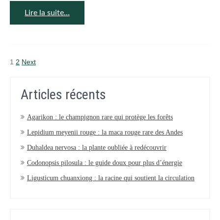
Lire la suite…
Posts
1
2
Next
navigation
Articles récents
Agarikon : le champignon rare qui protège les forêts
Lepidium meyenii rouge : la maca rouge rare des Andes
Duhaldea nervosa : la plante oubliée à redécouvrir
Codonopsis pilosula : le guide doux pour plus d’énergie
Ligusticum chuanxiong : la racine qui soutient la circulation