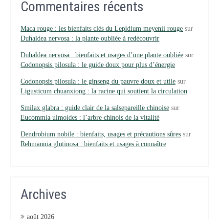
Commentaires récents
Maca rouge : les bienfaits clés du Lepidium meyenii rouge
sur
Duhaldea nervosa : la plante oubliée à redécouvrir
Duhaldea nervosa : bienfaits et usages d’une plante oubliée
sur
Codonopsis pilosula : le guide doux pour plus d’énergie
Codonopsis pilosula : le ginseng du pauvre doux et utile
sur
Ligusticum chuanxiong : la racine qui soutient la circulation
Smilax glabra : guide clair de la salsepareille chinoise
sur
Eucommia ulmoides : l’arbre chinois de la vitalité
Dendrobium nobile : bienfaits, usages et précautions sûres
sur
Rehmannia glutinosa : bienfaits et usages à connaître
Archives
août 2026