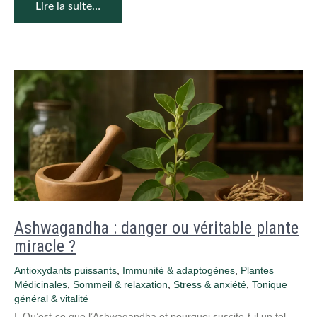
Lire la suite…
Ashwagandha : danger ou véritable plante
miracle ?
Antioxydants puissants
,
Immunité & adaptogènes
,
Plantes
Médicinales
,
Sommeil & relaxation
,
Stress & anxiété
,
Tonique
général & vitalité
I. Qu’est-ce que l’Ashwagandha et pourquoi suscite-t-il un tel