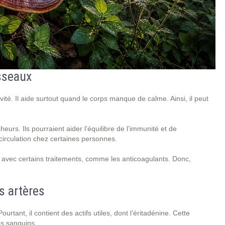
isseaux
ité. Il aide surtout quand le corps manque de calme. Ainsi, il peut
eurs. Ils pourraient aider l’équilibre de l’immunité et de
e circulation chez certaines personnes.
gir avec certains traitements, comme les anticoagulants. Donc,
es artères
ourtant, il contient des actifs utiles, dont l’éritadénine. Cette
es sanguins.