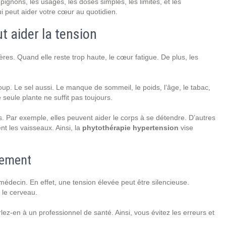
ignons, les usages, les doses simples, les limites, et les
i peut aider votre cœur au quotidien.
t aider la tension
tères. Quand elle reste trop haute, le cœur fatigue. De plus, les
p. Le sel aussi. Le manque de sommeil, le poids, l’âge, le tabac,
eule plante ne suffit pas toujours.
s. Par exemple, elles peuvent aider le corps à se détendre. D’autres
nt les vaisseaux. Ainsi, la
phytothérapie hypertension
vise
cement
médecin. En effet, une tension élevée peut être silencieuse.
u le cerveau.
lez-en à un professionnel de santé. Ainsi, vous évitez les erreurs et