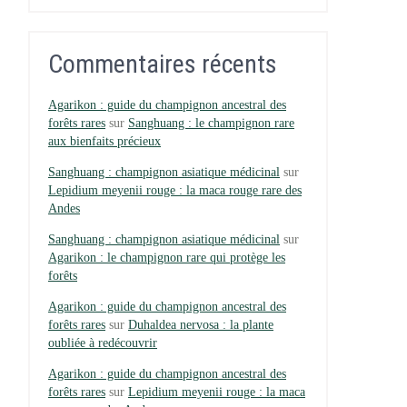
Commentaires récents
Agarikon : guide du champignon ancestral des
forêts rares
sur
Sanghuang : le champignon rare
aux bienfaits précieux
Sanghuang : champignon asiatique médicinal
sur
Lepidium meyenii rouge : la maca rouge rare des
Andes
Sanghuang : champignon asiatique médicinal
sur
Agarikon : le champignon rare qui protège les
forêts
Agarikon : guide du champignon ancestral des
forêts rares
sur
Duhaldea nervosa : la plante
oubliée à redécouvrir
Agarikon : guide du champignon ancestral des
forêts rares
sur
Lepidium meyenii rouge : la maca