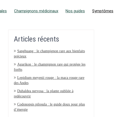
ales
Champignons médicinaux
Nos guides
Symptômes
Articles récents
Sanghuang : le champignon rare aux bienfaits
précieux
Agarikon : le champignon rare qui protège les
forêts
Lepidium meyenii rouge : la maca rouge rare
des Andes
Duhaldea nervosa : la plante oubliée à
redécouvrir
Codonopsis pilosula : le guide doux pour plus
d’énergie