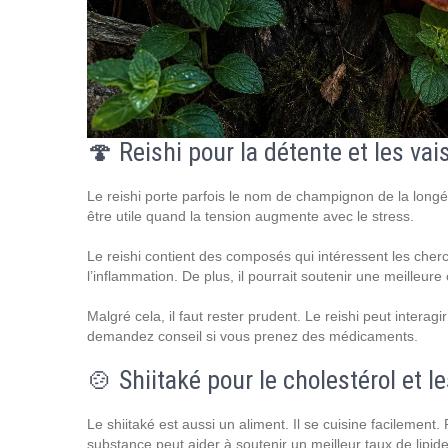
🍄 Reishi pour la détente et les va
Le reishi porte parfois le nom de champignon de la longév
être utile quand la tension augmente avec le stress.
Le reishi contient des composés qui intéressent les cherch
l’inflammation. De plus, il pourrait soutenir une meilleur
Malgré cela, il faut rester prudent. Le reishi peut intera
demandez conseil si vous prenez des médicaments.
🍲 Shiitaké pour le cholestérol et l
Le shiitaké est aussi un aliment. Il se cuisine facilement. P
substance peut aider à soutenir un meilleur taux de lipid