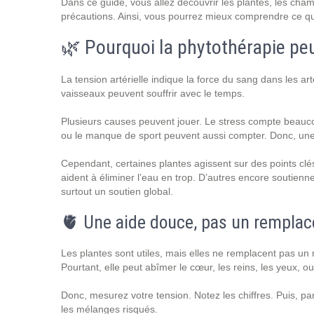
Dans ce guide, vous allez découvrir les plantes, les champ
précautions. Ainsi, vous pourrez mieux comprendre ce qu
🌿 Pourquoi la phytothérapie peu
La tension artérielle indique la force du sang dans les ar
vaisseaux peuvent souffrir avec le temps.
Plusieurs causes peuvent jouer. Le stress compte beaucou
ou le manque de sport peuvent aussi compter. Donc, une s
Cependant, certaines plantes agissent sur des points clé
aident à éliminer l’eau en trop. D’autres encore soutienne
surtout un soutien global.
🫀 Une aide douce, pas un rempla
Les plantes sont utiles, mais elles ne remplacent pas un 
Pourtant, elle peut abîmer le cœur, les reins, les yeux, o
Donc, mesurez votre tension. Notez les chiffres. Puis, par
les mélanges risqués.