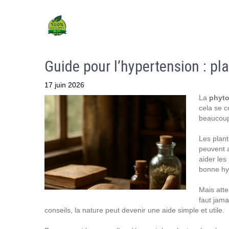
Guide pour l’hypertension : pl
17 juin 2026
La
phyto
cela se c
beaucoup
Les plant
peuvent a
aider les
bonne hy
Mais atte
faut jama
conseils, la nature peut devenir une aide simple et utile.