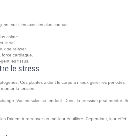
ons. Voici les axes les plus connus :
plus calme.
t le sel.
eux se relaxer.
a force cardiaque.
gent les tissus.
re le stress
ptogènes. Ces plantes aident le corps à mieux gérer les périodes
t monter la tension.
 change. Vos muscles se tendent. Donc, la pression peut monter. Si
es l’aident à retrouver un meilleur équilibre. Cependant, leur effet