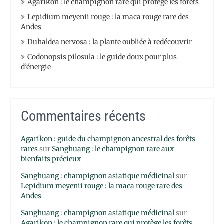
Agarikon : le champignon rare qui protège les forêts
Lepidium meyenii rouge : la maca rouge rare des
Andes
Duhaldea nervosa : la plante oubliée à redécouvrir
Codonopsis pilosula : le guide doux pour plus
d’énergie
Commentaires récents
Agarikon : guide du champignon ancestral des forêts
rares
sur
Sanghuang : le champignon rare aux
bienfaits précieux
Sanghuang : champignon asiatique médicinal
sur
Lepidium meyenii rouge : la maca rouge rare des
Andes
Sanghuang : champignon asiatique médicinal
sur
Agarikon : le champignon rare qui protège les forêts