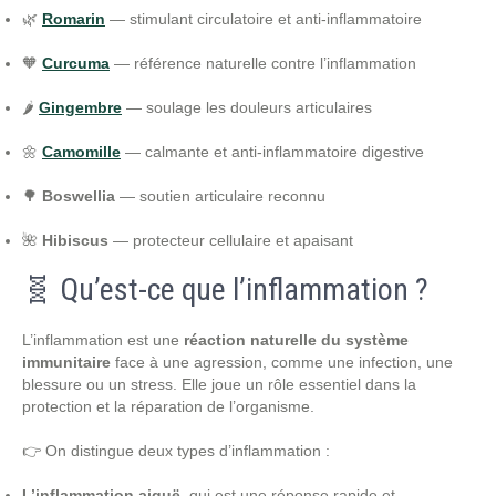
🌿
Romarin
— stimulant circulatoire et anti-inflammatoire
🧡
Curcuma
— référence naturelle contre l’inflammation
🌶️
Gingembre
— soulage les douleurs articulaires
🌼
Camomille
— calmante et anti-inflammatoire digestive
🌳
Boswellia
— soutien articulaire reconnu
🌺
Hibiscus
— protecteur cellulaire et apaisant
🧬 Qu’est-ce que l’inflammation ?
L’inflammation est une
réaction naturelle du système
immunitaire
face à une agression, comme une infection, une
blessure ou un stress. Elle joue un rôle essentiel dans la
protection et la réparation de l’organisme.
👉 On distingue deux types d’inflammation :
L’inflammation aiguë
, qui est une réponse rapide et