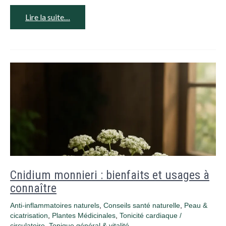
Lire la suite…
Cnidium monnieri : bienfaits et usages à
connaître
Anti-inflammatoires naturels
,
Conseils santé naturelle
,
Peau &
cicatrisation
,
Plantes Médicinales
,
Tonicité cardiaque /
circulatoire
,
Tonique général & vitalité