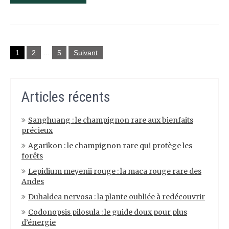
Pagination
1
2
…
5
Suivant
des
publications
Articles récents
Sanghuang : le champignon rare aux bienfaits
précieux
Agarikon : le champignon rare qui protège les
forêts
Lepidium meyenii rouge : la maca rouge rare des
Andes
Duhaldea nervosa : la plante oubliée à redécouvrir
Codonopsis pilosula : le guide doux pour plus
d’énergie