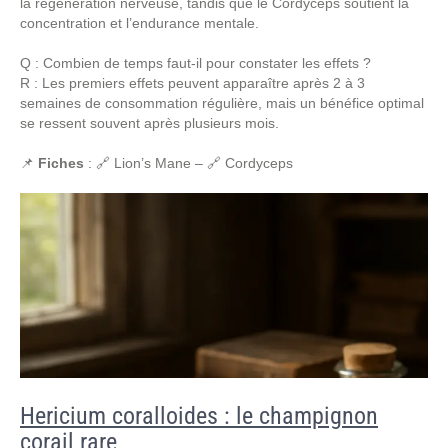
la régénération nerveuse, tandis que le Cordyceps soutient la
concentration et l’endurance mentale.
Q : Combien de temps faut-il pour constater les effets ?
R : Les premiers effets peuvent apparaître après 2 à 3
semaines de consommation régulière, mais un bénéfice optimal
se ressent souvent après plusieurs mois.
📌
Fiches
: 🔗 Lion’s Mane – 🔗 Cordyceps
Hericium coralloides : le champignon
corail rare