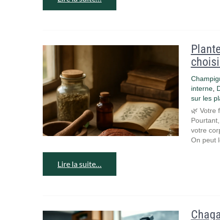
Plante
choisi
Champig
interne
,
D
sur les p
🌿 Votre f
Pourtant, 
votre cor
On peut l
Lire la suite…
Chaga 