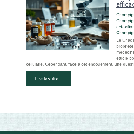
effica
Champign
Champign
détoxifia
Champign
Le Chaga
propriété
médecine 
étudié pou
cellulaire. Cependant, face à cet engouement, une questi
Lire la suite…