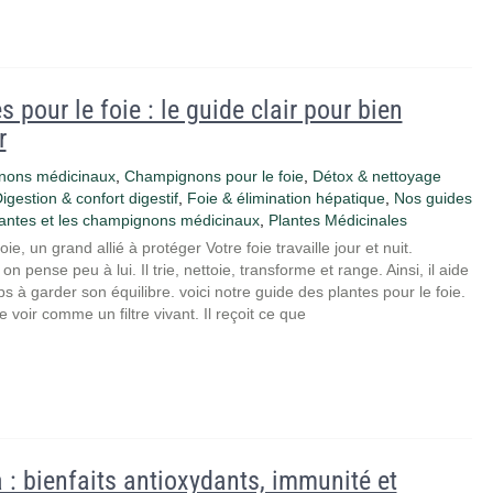
s pour le foie : le guide clair pour bien
r
nons médicinaux
,
Champignons pour le foie
,
Détox & nettoyage
igestion & confort digestif
,
Foie & élimination hépatique
,
Nos guides
lantes et les champignons médicinaux
,
Plantes Médicinales
oie, un grand allié à protéger Votre foie travaille jour et nuit.
on pense peu à lui. Il trie, nettoie, transforme et range. Ainsi, il aide
ps à garder son équilibre. voici notre guide des plantes pour le foie.
e voir comme un filtre vivant. Il reçoit ce que
: bienfaits antioxydants, immunité et