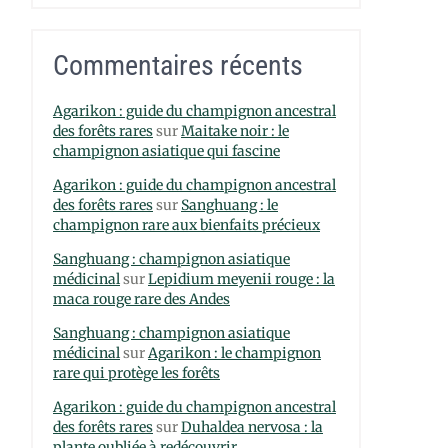
Commentaires récents
Agarikon : guide du champignon ancestral
des forêts rares
sur
Maitake noir : le
champignon asiatique qui fascine
Agarikon : guide du champignon ancestral
des forêts rares
sur
Sanghuang : le
champignon rare aux bienfaits précieux
Sanghuang : champignon asiatique
médicinal
sur
Lepidium meyenii rouge : la
maca rouge rare des Andes
Sanghuang : champignon asiatique
médicinal
sur
Agarikon : le champignon
rare qui protège les forêts
Agarikon : guide du champignon ancestral
des forêts rares
sur
Duhaldea nervosa : la
plante oubliée à redécouvrir