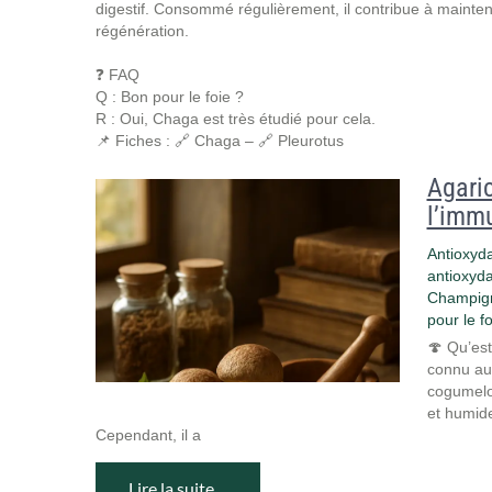
digestif. Consommé régulièrement, il contribue à mainten
régénération.
❓ FAQ
Q : Bon pour le foie ?
R : Oui, Chaga est très étudié pour cela.
📌 Fiches : 🔗 Chaga – 🔗 Pleurotus
Agaric
l’imm
Antioxyda
antioxyd
Champign
pour le fo
🍄 Qu’est
connu au 
cogumelo 
et humid
Cependant, il a
Lire la suite…