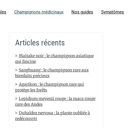
ales
Champignons médicinaux
Nos guides
Symptômes
Articles récents
Maitake noir : le champignon asiatique
qui fascine
Sanghuang : le champignon rare aux
bienfaits précieux
Agarikon : le champignon rare qui
protège les forêts
Lepidium meyenii rouge : la maca rouge
rare des Andes
Duhaldea nervosa : la plante oubliée à
redécouvrir