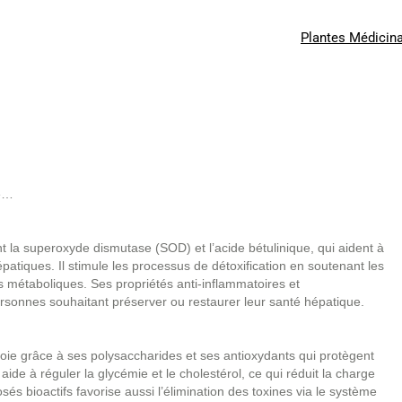
Plantes Médicin
ie…
 la superoxyde dismutase (SOD) et l’acide bétulinique, qui aident à
hépatiques. Il stimule les processus de détoxification en soutenant les
s métaboliques. Ses propriétés anti-inflammatoires et
rsonnes souhaitant préserver ou restaurer leur santé hépatique.
 foie grâce à ses polysaccharides et ses antioxydants qui protègent
aide à réguler la glycémie et le cholestérol, ce qui réduit la charge
és bioactifs favorise aussi l’élimination des toxines via le système