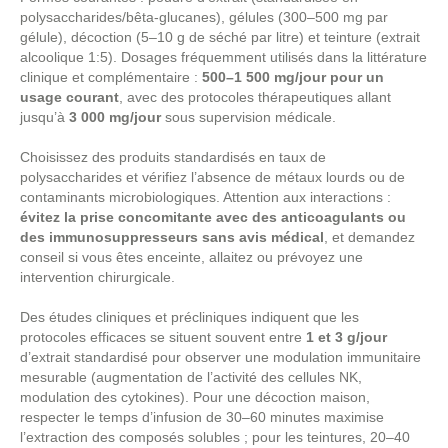
polysaccharides/bêta‑glucanes), gélules (300–500 mg par
gélule), décoction (5–10 g de séché par litre) et teinture (extrait
alcoolique 1:5). Dosages fréquemment utilisés dans la littérature
clinique et complémentaire :
500–1 500 mg/jour pour un
usage courant
, avec des protocoles thérapeutiques allant
jusqu’à
3 000 mg/jour
sous supervision médicale.
Choisissez des produits standardisés en taux de
polysaccharides et vérifiez l’absence de métaux lourds ou de
contaminants microbiologiques. Attention aux interactions :
évitez la prise concomitante avec des anticoagulants ou
des immunosuppresseurs sans avis médical
, et demandez
conseil si vous êtes enceinte, allaitez ou prévoyez une
intervention chirurgicale.
Des études cliniques et précliniques indiquent que les
protocoles efficaces se situent souvent entre
1 et 3 g/jour
d’extrait standardisé pour observer une modulation immunitaire
mesurable (augmentation de l’activité des cellules NK,
modulation des cytokines). Pour une décoction maison,
respecter le temps d’infusion de 30–60 minutes maximise
l’extraction des composés solubles ; pour les teintures, 20–40