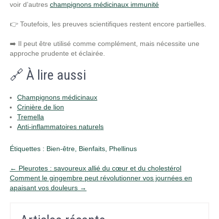
voir d’autres
champignons médicinaux immunité
👉 Toutefois, les preuves scientifiques restent encore partielles.
➡️ Il peut être utilisé comme complément, mais nécessite une
approche prudente et éclairée.
🔗 À lire aussi
Champignons médicinaux
Crinière de lion
Tremella
Anti-inflammatoires naturels
Étiquettes :
Bien-être
,
Bienfaits
,
Phellinus
Post
←
Pleurotes : savoureux allié du cœur et du cholestérol
Comment le gingembre peut révolutionner vos journées en
navigation
apaisant vos douleurs
→