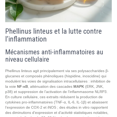
Phellinus linteus et la lutte contre
l’inflammation
Mécanismes anti-inflammatoires au
niveau cellulaire
Phellinus linteus agit principalement via ses polysaccharides β-
glucanes et composés phénoliques (hispidine, inoscidine) qui
modulént les voies de signalisation intracellulaires : inhibition de
la voie
NF‑κB
, atténuation des cascades
MAPK
(ERK, JNK,
p38) et suppression de l’activation de l’inflammasome NLRP3.
En culture cellulaire, ces extraits réduisent la production de
cytokines pro‑inflammatoires (TNF‑α, IL‑6, IL‑1β) et abaissent
l’expression de COX‑2 et iNOS ; des études in vitro rapportent
des diminutions d’expression et d’activité statistiques notables,