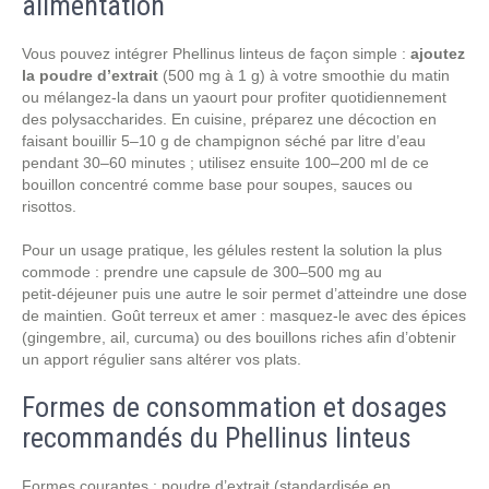
alimentation
Vous pouvez intégrer Phellinus linteus de façon simple :
ajoutez
la poudre d’extrait
(500 mg à 1 g) à votre smoothie du matin
ou mélangez-la dans un yaourt pour profiter quotidiennement
des polysaccharides. En cuisine, préparez une décoction en
faisant bouillir 5–10 g de champignon séché par litre d’eau
pendant 30–60 minutes ; utilisez ensuite 100–200 ml de ce
bouillon concentré comme base pour soupes, sauces ou
risottos.
Pour un usage pratique, les gélules restent la solution la plus
commode : prendre une capsule de 300–500 mg au
petit‑déjeuner puis une autre le soir permet d’atteindre une dose
de maintien. Goût terreux et amer : masquez-le avec des épices
(gingembre, ail, curcuma) ou des bouillons riches afin d’obtenir
un apport régulier sans altérer vos plats.
Formes de consommation et dosages
recommandés du Phellinus linteus
Formes courantes : poudre d’extrait (standardisée en