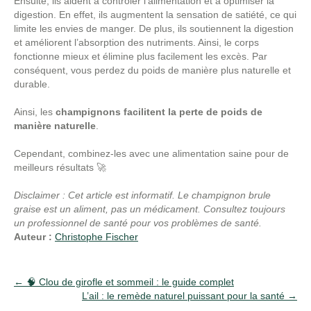
Ensuite, ils aident à contrôler l’alimentation et à optimiser la
digestion. En effet, ils augmentent la sensation de satiété, ce qui
limite les envies de manger. De plus, ils soutiennent la digestion
et améliorent l’absorption des nutriments. Ainsi, le corps
fonctionne mieux et élimine plus facilement les excès. Par
conséquent, vous perdez du poids de manière plus naturelle et
durable.
Ainsi, les
champignons facilitent la perte de poids de
manière naturelle
.
Cependant, combinez-les avec une alimentation saine pour de
meilleurs résultats 🚀
Disclaimer : Cet article est informatif. Le champignon brule
graise est un aliment, pas un médicament. Consultez toujours
un professionnel de santé pour vos problèmes de santé.
Auteur :
Christophe Fischer
Post
←
🧠 Clou de girofle et sommeil : le guide complet
L’ail : le remède naturel puissant pour la santé
→
navigation