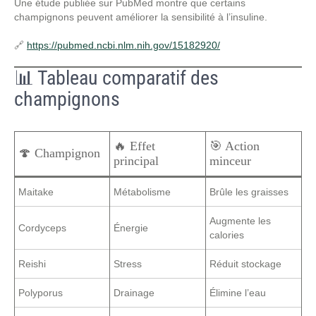
Une étude publiée sur PubMed montre que certains
champignons peuvent améliorer la sensibilité à l’insuline.
🔗
https://pubmed.ncbi.nlm.nih.gov/15182920/
📊 Tableau comparatif des
champignons
🔥 Effet
🎯 Action
🍄 Champignon
principal
minceur
Maitake
Métabolisme
Brûle les graisses
Augmente les
Cordyceps
Énergie
calories
Reishi
Stress
Réduit stockage
Polyporus
Drainage
Élimine l’eau