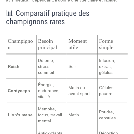
avis médical. Cependant, il donne une vue claire et rapide.
📊 Comparatif pratique des
champignons rares
Champigno
Besoin
Moment
Forme
n
principal
utile
simple
Détente,
Infusion,
Reishi
stress,
Soir
extrait,
sommeil
gélules
Énergie,
Matin ou
Gélules,
Cordyceps
endurance,
avant sport
poudre
vitalité
Mémoire,
Poudre,
Lion’s mane
focus, travail
Matin
capsules
mental
Antioxydants,
Décoction,