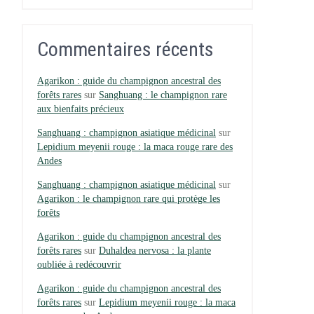
Commentaires récents
Agarikon : guide du champignon ancestral des
forêts rares
sur
Sanghuang : le champignon rare
aux bienfaits précieux
Sanghuang : champignon asiatique médicinal
sur
Lepidium meyenii rouge : la maca rouge rare des
Andes
Sanghuang : champignon asiatique médicinal
sur
Agarikon : le champignon rare qui protège les
forêts
Agarikon : guide du champignon ancestral des
forêts rares
sur
Duhaldea nervosa : la plante
oubliée à redécouvrir
Agarikon : guide du champignon ancestral des
forêts rares
sur
Lepidium meyenii rouge : la maca