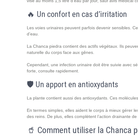
vise au moins 1,5 litre d’eau par jour, sauf avis médical c
🔥 Un confort en cas d’irritation
Les voies urinaires peuvent parfois devenir sensibles. Ce
d’eau.
La Chanca piedra contient des actifs végétaux. Ils peuvent
naturelle du corps face aux gênes.
Cependant, une infection urinaire doit être suivie avec sé
forte, consulte rapidement.
🛡️ Un apport en antioxydants
La plante contient aussi des antioxydants. Ces molécules ai
En termes simples, elles aident le corps à mieux gérer les
des reins. De plus, elles complètent l’action drainante de 
🥤 Comment utiliser la Chanca p