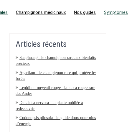
ales
Champignons médicinaux
Nos guides
Symptômes
Articles récents
Sanghuang : le champignon rare aux bienfaits
précieux
Agarikon : le champignon rare qui protège les
forêts
Lepidium meyenii rouge : la maca rouge rare
des Andes
Duhaldea nervosa : la plante oubliée à
redécouvrir
Codonopsis pilosula : le guide doux pour plus
d’énergie