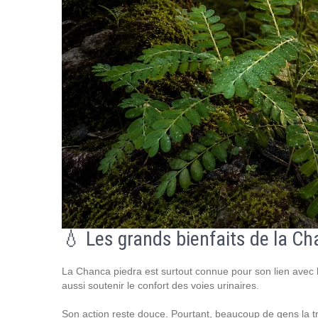
💧 Les grands bienfaits de la Ch
La Chanca piedra est surtout connue pour son lien avec les
aussi soutenir le confort des voies urinaires.
Son action reste douce. Pourtant, beaucoup de gens la tro