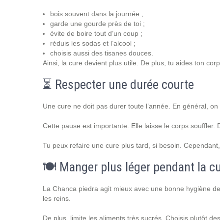
bois souvent dans la journée ;
garde une gourde près de toi ;
évite de boire tout d’un coup ;
réduis les sodas et l’alcool ;
choisis aussi des tisanes douces.
Ainsi, la cure devient plus utile. De plus, tu aides ton cor
⏳ Respecter une durée courte
Une cure ne doit pas durer toute l’année. En général, on 
Cette pause est importante. Elle laisse le corps souffler. D
Tu peux refaire une cure plus tard, si besoin. Cependant
🍽️ Manger plus léger pendant la c
La Chanca piedra agit mieux avec une bonne hygiène de vie. 
les reins.
De plus, limite les aliments très sucrés. Choisis plutôt des