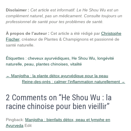
Disclaimer :
Cet article est informatif. Le He Shou Wu est un
complément naturel, pas un médicament. Consulte toujours un
professionnel de santé pour tes problèmes de santé.
À propos de l’auteur :
Cet article a été rédigé par
Christophe
Fischer
, créateur de Plantes & Champignons et passionné de
santé naturelle.
Étiquettes :
cheveux ayurvédiques
,
He Shou Wu
,
longévité
naturelle
,
peau
,
plantes chinoises
,
vitalité
Post
←
Manjistha : la plante détox ayurvédique pour la peau
Reine-des-prés : calmer l’inflammation naturellement
→
navigation
2 Comments on “He Shou Wu : la
racine chinoise pour bien vieillir”
Pingback:
Manjistha : bienfaits détox, peau et lymphe en
Ayurveda
Edit