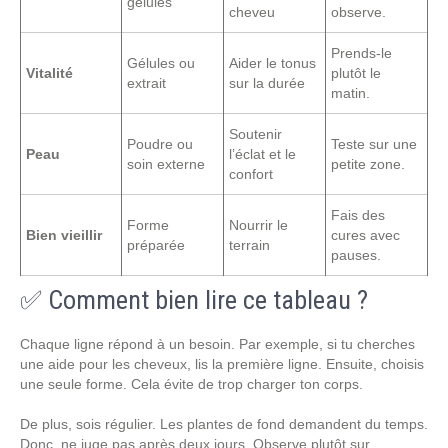
gélules
cheveu
observe.
Prends-le
Gélules ou
Aider le tonus
Vitalité
plutôt le
extrait
sur la durée
matin.
Soutenir
Poudre ou
Teste sur une
Peau
l’éclat et le
soin externe
petite zone.
confort
Fais des
Forme
Nourrir le
Bien vieillir
cures avec
préparée
terrain
pauses.
✅ Comment bien lire ce tableau ?
Chaque ligne répond à un besoin. Par exemple, si tu cherches
une aide pour les cheveux, lis la première ligne. Ensuite, choisis
une seule forme. Cela évite de trop charger ton corps.
De plus, sois régulier. Les plantes de fond demandent du temps.
Donc, ne juge pas après deux jours. Observe plutôt sur