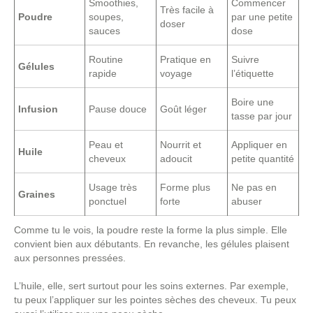
Smoothies,
Commencer
Très facile à
Poudre
soupes,
par une petite
doser
sauces
dose
Routine
Pratique en
Suivre
Gélules
rapide
voyage
l’étiquette
Boire une
Infusion
Pause douce
Goût léger
tasse par jour
Peau et
Nourrit et
Appliquer en
Huile
cheveux
adoucit
petite quantité
Usage très
Forme plus
Ne pas en
Graines
ponctuel
forte
abuser
Comme tu le vois, la poudre reste la forme la plus simple. Elle
convient bien aux débutants. En revanche, les gélules plaisent
aux personnes pressées.
L’huile, elle, sert surtout pour les soins externes. Par exemple,
tu peux l’appliquer sur les pointes sèches des cheveux. Tu peux