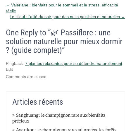
Post
←
Valériane : bienfaits pour le sommeil et le stress, efficacité
réelle
navigation
Le tilleul : l’allié du soir pour des nuits paisibles et naturelles
→
One Reply to “🌿 Passiflore : une
solution naturelle pour mieux dormir
? (guide complet)”
Pingback:
7 plantes relaxantes pour se détendre naturellement
Edit
Comments are closed.
Articles récents
Sanghuang : le champignon rare aux bienfaits
précieux
Agarikon : le champignon rare qui protège les forêts