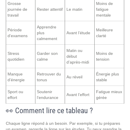
Grosse
Moins de
journée de
Rester attentif
Le matin
fatigue
travail
mentale
Apprendre
Période
Meilleure
plus
Avant l’étude
d’examens
clarté
calmement
Matin ou
Stress
Garder son
Moins de
début
quotidien
calme
tension
d’après-midi
Manque
Retrouver du
Énergie plus
Au réveil
d’énergie
tonus
stable
Sport ou
Soutenir
Fatigue mieux
Avant l’effort
effort
l’endurance
gérée
👀 Comment lire ce tableau ?
Chaque ligne répond à un besoin. Par exemple, si tu prépares
un examen, regarde la ligne sur les études. Tu peux prendre la