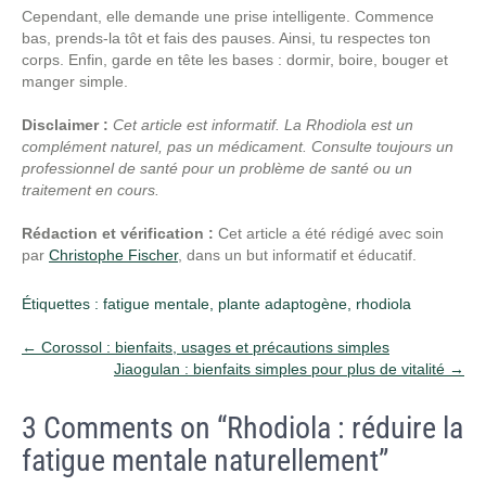
Cependant, elle demande une prise intelligente. Commence
bas, prends-la tôt et fais des pauses. Ainsi, tu respectes ton
corps. Enfin, garde en tête les bases : dormir, boire, bouger et
manger simple.
Disclaimer :
Cet article est informatif. La Rhodiola est un
complément naturel, pas un médicament. Consulte toujours un
professionnel de santé pour un problème de santé ou un
traitement en cours.
Rédaction et vérification :
Cet article a été rédigé avec soin
par
Christophe Fischer
, dans un but informatif et éducatif.
Étiquettes :
fatigue mentale
,
plante adaptogène
,
rhodiola
Post
←
Corossol : bienfaits, usages et précautions simples
Jiaogulan : bienfaits simples pour plus de vitalité
→
navigation
3 Comments on “Rhodiola : réduire la
fatigue mentale naturellement”