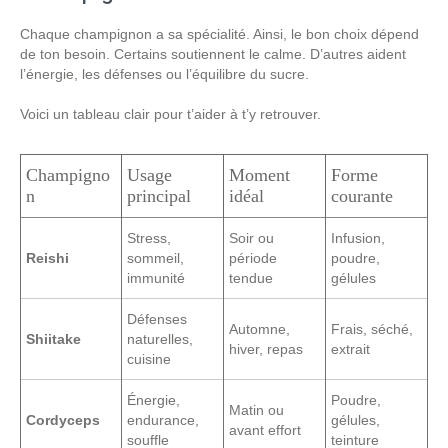
Chaque champignon a sa spécialité. Ainsi, le bon choix dépend
de ton besoin. Certains soutiennent le calme. D’autres aident
l’énergie, les défenses ou l’équilibre du sucre.
Voici un tableau clair pour t’aider à t’y retrouver.
Champigno
Usage
Moment
Forme
n
principal
idéal
courante
Stress,
Soir ou
Infusion,
Reishi
sommeil,
période
poudre,
immunité
tendue
gélules
Défenses
Automne,
Frais, séché,
Shiitake
naturelles,
hiver, repas
extrait
cuisine
Énergie,
Poudre,
Matin ou
Cordyceps
endurance,
gélules,
avant effort
souffle
teinture