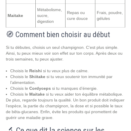
Métabolisme,
Repas ou
Frais, poudre,
Maitake
sucre,
cure douce
gélules
digestion
🧭 Comment bien choisir au début
Si tu débutes, choisis un seul champignon. C’est plus simple.
Ainsi, tu peux mieux voir son effet sur ton corps. Après deux ou
trois semaines, tu peux ajuster.
Choisis le
Reishi
si tu veux plus de calme.
Choisis le
Shiitake
si tu veux soutenir ton immunité par
l’alimentation.
Choisis le
Cordyceps
si tu manques d’énergie.
Choisis le
Maitake
si tu veux aider ton équilibre métabolique.
De plus, regarde toujours la qualité. Un bon produit doit indiquer
l’espèce, la partie du champignon, la dose et si possible le taux
de bêta-glucanes. Enfin, évite les produits qui promettent de
guérir une maladie grave.
🔬 Ce que dit la science sur les