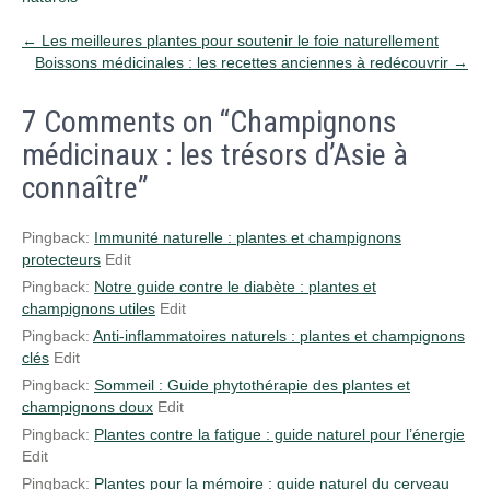
Post
←
Les meilleures plantes pour soutenir le foie naturellement
Boissons médicinales : les recettes anciennes à redécouvrir
→
navigation
7 Comments on “Champignons
médicinaux : les trésors d’Asie à
connaître”
Pingback:
Immunité naturelle : plantes et champignons
protecteurs
Edit
Pingback:
Notre guide contre le diabète : plantes et
champignons utiles
Edit
Pingback:
Anti-inflammatoires naturels : plantes et champignons
clés
Edit
Pingback:
Sommeil : Guide phytothérapie des plantes et
champignons doux
Edit
Pingback:
Plantes contre la fatigue : guide naturel pour l’énergie
Edit
Pingback:
Plantes pour la mémoire : guide naturel du cerveau