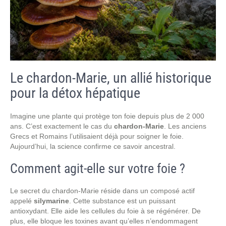
Le chardon-Marie, un allié historique
pour la détox hépatique
Imagine une plante qui protège ton foie depuis plus de 2 000
ans. C’est exactement le cas du
chardon-Marie
. Les anciens
Grecs et Romains l’utilisaient déjà pour soigner le foie.
Aujourd’hui, la science confirme ce savoir ancestral.
Comment agit-elle sur votre foie ?
Le secret du chardon-Marie réside dans un composé actif
appelé
silymarine
. Cette substance est un puissant
antioxydant. Elle aide les cellules du foie à se régénérer. De
plus, elle bloque les toxines avant qu’elles n’endommagent