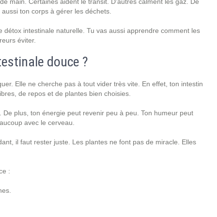
 main. Certaines aident le transit. D’autres calment les gaz. De
de aussi ton corps à gérer les déchets.
ne détox intestinale naturelle. Tu vas aussi apprendre comment les
reurs éviter.
testinale douce ?
r. Elle ne cherche pas à tout vider très vite. En effet, ton intestin
fibres, de repos et de plantes bien choisies.
r. De plus, ton énergie peut revenir peu à peu. Ton humeur peut
beaucoup avec le cerveau.
t, il faut rester juste. Les plantes ne font pas de miracle. Elles
ce :
hes.