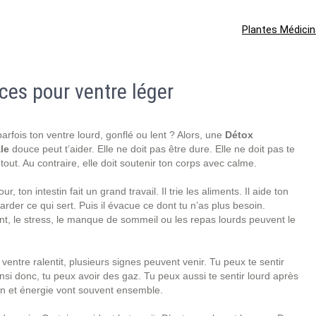
Plantes Médicin
uces pour ventre léger
arfois ton ventre lourd, gonflé ou lent ? Alors, une
Détox
le
douce peut t’aider. Elle ne doit pas être dure. Elle ne doit pas te
 tout. Au contraire, elle doit soutenir ton corps avec calme.
r, ton intestin fait un grand travail. Il trie les aliments. Il aide ton
arder ce qui sert. Puis il évacue ce dont tu n’as plus besoin.
, le stress, le manque de sommeil ou les repas lourds peuvent le
ventre ralentit, plusieurs signes peuvent venir. Tu peux te sentir
insi donc, tu peux avoir des gaz. Tu peux aussi te sentir lourd après
tion et énergie vont souvent ensemble.