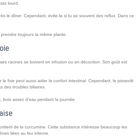
epas lourd.
près le dîner. Cependant, évite-la si tu as souvent des reflux. Dans ce
de prendre toujours la même plante.
oie
 et ses racines se boivent en infusion ou en décoction. Son goût est
 le foie peut aussi aider le confort intestinal. Cependant, le pissenlit
 des troubles biliaires.
nc, bois assez d’eau pendant la journée.
aise
contient de la curcumine. Cette substance intéresse beaucoup les
ênes liées au feu interne.