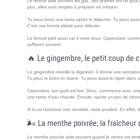
Le fenouil aide souvent les gaz. Ses graines ont un goût 
plus, elles sont simples à préparer en infusion.
Tu peux boire une tasse après le déjeuner. Tu peux aussi
C’est une bonne plante pour débuter.
Le fenouil plaît aussi car il reste doux. Cependant, comm
suffisent souvent.
🔥 Le gingembre, le petit coup de c
Le gingembre réveille la digestion. Il donne une sensatio
Tu peux le boire en tisane. Tu peux aussi le râper dans u
Cependant, son goût est fort. Donc, commence avec une 
une tasse d’eau chaude. Ensuite, ajoute un peu de citron 
Si tu as l’estomac très sensible, reste prudent. En effet
🌬️ La menthe poivrée, la fraîcheur
La menthe poivrée aide souvent quand le ventre est tendu.