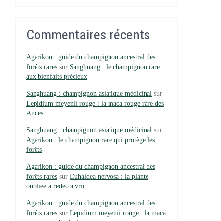
Commentaires récents
Agarikon : guide du champignon ancestral des
forêts rares
sur
Sanghuang : le champignon rare
aux bienfaits précieux
Sanghuang : champignon asiatique médicinal
sur
Lepidium meyenii rouge : la maca rouge rare des
Andes
Sanghuang : champignon asiatique médicinal
sur
Agarikon : le champignon rare qui protège les
forêts
Agarikon : guide du champignon ancestral des
forêts rares
sur
Duhaldea nervosa : la plante
oubliée à redécouvrir
Agarikon : guide du champignon ancestral des
forêts rares
sur
Lepidium meyenii rouge : la maca