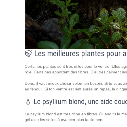
🍃 Les meilleures plantes pour ai
Certaines plantes sont très utiles pour le ventre. Elles 
rôle. Certaines apportent des fibres. D’autres calment les
Donc, il vaut mieux choisir selon ton besoin. Si tu veux a
au fenouil. Si ton ventre est lent après un repas, le ging
💧 Le psyllium blond, une aide douc
Le psyllium blond est très riche en fibres. Quand tu le mél
gel aide les selles à avancer plus facilement.