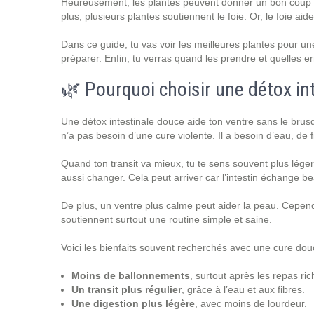
Heureusement, les plantes peuvent donner un bon coup de
plus, plusieurs plantes soutiennent le foie. Or, le foie ai
Dans ce guide, tu vas voir les meilleures plantes pour u
préparer. Enfin, tu verras quand les prendre et quelles er
🌿 Pourquoi choisir une détox in
Une détox intestinale douce aide ton ventre sans le brusque
n’a pas besoin d’une cure violente. Il a besoin d’eau, de 
Quand ton transit va mieux, tu te sens souvent plus lége
aussi changer. Cela peut arriver car l’intestin échange 
De plus, un ventre plus calme peut aider la peau. Cependan
soutiennent surtout une routine simple et saine.
Voici les bienfaits souvent recherchés avec une cure dou
Moins de ballonnements
, surtout après les repas ric
Un transit plus régulier
, grâce à l’eau et aux fibres.
Une digestion plus légère
, avec moins de lourdeur.