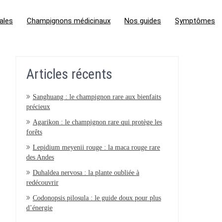
ales
Champignons médicinaux
Nos guides
Symptômes
Articles récents
Sanghuang : le champignon rare aux bienfaits
précieux
Agarikon : le champignon rare qui protège les
forêts
Lepidium meyenii rouge : la maca rouge rare
des Andes
Duhaldea nervosa : la plante oubliée à
redécouvrir
Codonopsis pilosula : le guide doux pour plus
d’énergie