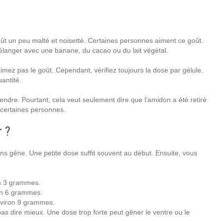
goût un peu malté et noisetté. Certaines personnes aiment ce goût.
 mélanger avec une banane, du cacao ou du lait végétal.
’aimez pas le goût. Cependant, vérifiez toujours la dose par gélule.
antité.
rendre. Pourtant, cela veut seulement dire que l’amidon a été retiré
r certaines personnes.
 ?
ans gêne. Une petite dose suffit souvent au début. Ensuite, vous
ron 3 grammes.
ron 6 grammes.
environ 9 grammes.
 pas dire mieux. Une dose trop forte peut gêner le ventre ou le