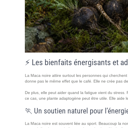
⚡ Les bienfaits énergisants et a
La Maca noire attire surtout les personnes qui cherchent u
donne pas le même effet que le café. Elle ne crée pas de p
De plus, elle peut aider quand la fatigue vient du stress.
ce cas, une plante adaptogène peut être utile. Elle aide 
🏃 Un soutien naturel pour l’énergi
La Maca noire est souvent liée au sport. Beaucoup la n