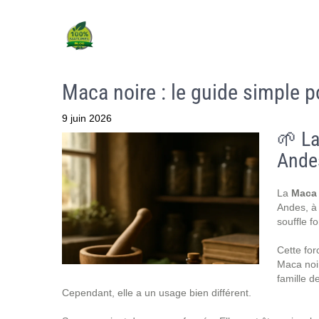
Maca noire : le guide simple p
9 juin 2026
🌱 La
Ande
La
Maca 
Andes, à 
souffle fo
Cette for
Maca noir
famille d
Cependant, elle a un usage bien différent.