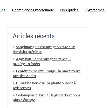
ales
Champignons médicinaux
Nos guides
Symptômes
Articles récents
Sanghuang : le champignon rare aux
bienfaits précieux
Agarikon : le champignon rare qui
protège les forêts
Lepidium meyenii rouge : la maca rouge
rare des Andes
Duhaldea nervosa : la plante oubliée à
redécouvrir
Codonopsis pilosula : le guide doux pour
plus d’énergie