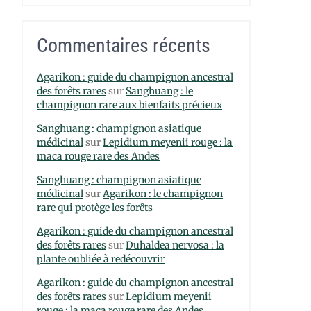
Commentaires récents
Agarikon : guide du champignon ancestral
des forêts rares
sur
Sanghuang : le
champignon rare aux bienfaits précieux
Sanghuang : champignon asiatique
médicinal
sur
Lepidium meyenii rouge : la
maca rouge rare des Andes
Sanghuang : champignon asiatique
médicinal
sur
Agarikon : le champignon
rare qui protège les forêts
Agarikon : guide du champignon ancestral
des forêts rares
sur
Duhaldea nervosa : la
plante oubliée à redécouvrir
Agarikon : guide du champignon ancestral
des forêts rares
sur
Lepidium meyenii
rouge : la maca rouge rare des Andes