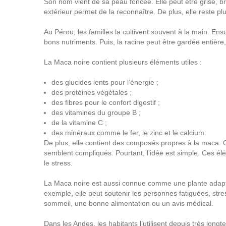
Son nom vient de sa peau foncée. Elle peut être grise, br
extérieur permet de la reconnaître. De plus, elle reste p
Au Pérou, les familles la cultivent souvent à la main. Ens
bons nutriments. Puis, la racine peut être gardée entière
La Maca noire contient plusieurs éléments utiles :
des glucides lents pour l’énergie ;
des protéines végétales ;
des fibres pour le confort digestif ;
des vitamines du groupe B ;
de la vitamine C ;
des minéraux comme le fer, le zinc et le calcium.
De plus, elle contient des composés propres à la maca
semblent compliqués. Pourtant, l’idée est simple. Ces élém
le stress.
La Maca noire est aussi connue comme une plante adaptog
exemple, elle peut soutenir les personnes fatiguées, str
sommeil, une bonne alimentation ou un avis médical.
Dans les Andes, les habitants l’utilisent depuis très longt