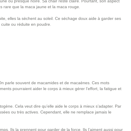
une ou presque noire. Sa chair reste claire. Pourtant, son aspect
lus rare que la maca jaune et la maca rouge.
uite, elles la sèchent au soleil. Ce séchage doux aide à garder ses
, cuite ou réduite en poudre.
. On parle souvent de macamides et de macaènes. Ces mots
ents pourraient aider le corps à mieux gérer l’effort, la fatigue et
ène. Cela veut dire qu’elle aide le corps à mieux s’adapter. Par
essées ou très actives. Cependant, elle ne remplace jamais le
emps. Ils la prennent pour garder de la force. Ils l’aiment aussi pour